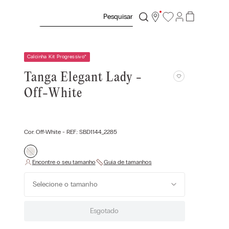
Pesquisar
Calcinha Kit Progressivo
*
Tanga Elegant Lady -
Off-White
Cor:
Off-White
- REF.:
SBD1144_2285
Selecione o tamanho
Esgotado