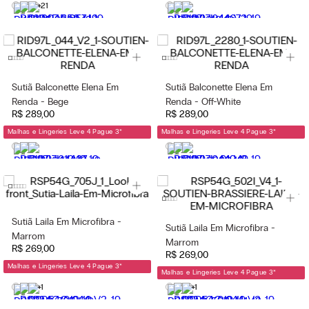
+21
Sutiã Balconette Elena Em
Sutiã Balconette Elena Em
Renda - Bege
Renda - Off-White
R$
289
,
00
R$
289
,
00
Malhas e Lingeries Leve 4 Pague 3
*
Malhas e Lingeries Leve 4 Pague 3
*
Sutiã Laila Em Microfibra -
Sutiã Laila Em Microfibra -
Marrom
Marrom
R$
269
,
00
R$
269
,
00
Malhas e Lingeries Leve 4 Pague 3
*
Malhas e Lingeries Leve 4 Pague 3
*
+1
+1