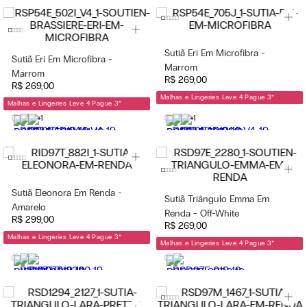
Sutiã Eri Em Microfibra -
Sutiã Eri Em Microfibra -
Marrom
Marrom
R$
269
,
00
R$
269
,
00
Malhas e Lingeries Leve 4 Pague 3
*
Malhas e Lingeries Leve 4 Pague 3
*
+1
+1
Sutiã Eleonora Em Renda -
Sutiã Triângulo Emma Em
Amarelo
Renda - Off-White
R$
299
,
00
R$
269
,
00
Malhas e Lingeries Leve 4 Pague 3
*
Malhas e Lingeries Leve 4 Pague 3
*