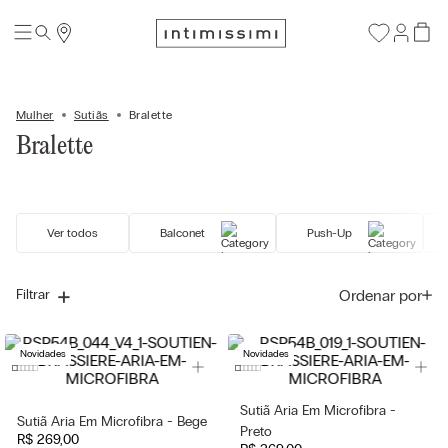
Mulher
Sutiãs
Bralette
Bralette
Ver todos
Balconet
Push-Up
Ordenar por
Filtrar
Novidades
Novidades
Sutiã Aria Em Microfibra -
Sutiã Aria Em Microfibra - Bege
Preto
R$
269
,
00