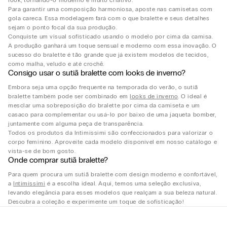
look, tornando-o moderno e muito criativo.
Para garantir uma composição harmoniosa, aposte nas camisetas com
gola careca. Essa modelagem fará com o que bralette e seus detalhes
sejam o ponto focal da sua produção.
Conquiste um visual sofisticado usando o modelo por cima da camisa.
A produção ganhará um toque sensual e moderno com essa inovação. O
sucesso do bralette é tão grande que já existem modelos de tecidos,
como malha, veludo e até crochê.
Consigo usar o sutiã bralette com looks de inverno?
Embora seja uma opção frequente na temporada do verão, o sutiã
bralette também pode ser combinado em
looks de inverno
. O ideal é
mesclar uma sobreposição do bralette por cima da camiseta e um
casaco para complementar ou usá-lo por baixo de uma jaqueta bomber,
juntamente com alguma peça de transparência.
Todos os produtos da Intimissimi são confeccionados para valorizar o
corpo feminino. Aproveite cada modelo disponível em nosso catálogo e
vista-se de bom gosto.
Onde comprar sutiã bralette​?
Para quem procura um sutiã bralette com design moderno e confortável,
a
Intimissimi
é a escolha ideal. Aqui, temos uma seleção exclusiva,
levando elegância para esses modelos que realçam a sua beleza natural.
Descubra a coleção e experimente um toque de sofisticação!