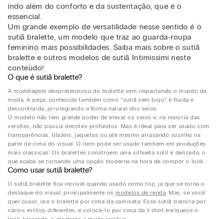
indo além do conforto e da sustentação, que é o
essencial.
Um grande exemplo de versatilidade nesse sentido é o
sutiã bralette, um modelo que traz ao guarda-roupa
feminino mais possibilidades. Saiba mais sobre o sutiã
bralette e outros modelos de sutiã Intimissimi neste
conteúdo!
O que é sutiã bralette?
A modelagem despretensiosa do bralette vem impactando o mundo da
moda. A peça, conhecida também como “sutiã sem bojo”, é fluida e
descontraída, privilegiando a forma natural dos seios.
O modelo não tem grande poder de elevar os seios e, na maioria das
versões, não possui decotes profundos. Mas é ideal para ser usado com
transparências, blazers, jaquetas ou até mesmo arrasando sozinho na
parte de cima do visual. O item pode ser usado também em produções
mais clássicas. Os bralettes constroem uma silhueta sutil e delicada, o
que acaba se tornando uma opção moderna na hora de compor o look.
Como usar sutiã bralette?
O sutiã bralette fica incrível quando usado como top, já que se torna o
destaque do visual, principalmente os
modelos de renda
. Mas, se você
quer ousar, use o bralette por cima da camiseta. Esse sutiã transita por
vários estilos diferentes, e colocá-lo por cima da t-shirt enriquece o