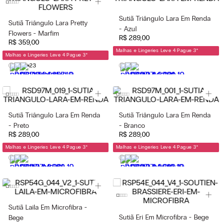
Sutiã Triângulo Lara Em Renda
Sutiã Triângulo Lara Pretty
- Azul
Flowers - Marfim
R$
289
,
00
R$
359
,
00
Malhas e Lingeries Leve 4 Pague 3
*
Malhas e Lingeries Leve 4 Pague 3
*
+23
Sutiã Triângulo Lara Em Renda
Sutiã Triângulo Lara Em Renda
- Preto
- Branco
R$
289
,
00
R$
289
,
00
Malhas e Lingeries Leve 4 Pague 3
*
Malhas e Lingeries Leve 4 Pague 3
*
Sutiã Laila Em Microfibra -
Sutiã Eri Em Microfibra - Bege
Bege