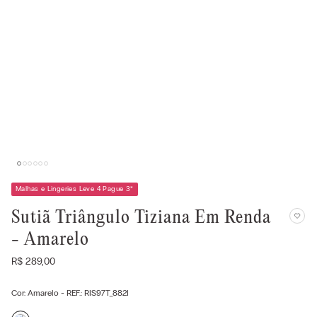
Malhas e Lingeries Leve 4 Pague 3
*
Sutiã Triângulo Tiziana Em Renda
- Amarelo
R$
289
,
00
Cor:
Amarelo
- REF.:
RIS97T_882I