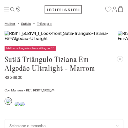
Mulher
Sutiãs
Triângulo
Malhas e Lingeries Leve 4 Pague 3
*
Sutiã Triângulo Tiziana Em
Algodão Ultralight - Marrom
R$
269
,
00
Cor:
Marrom
- REF.:
RIS11T_502I_V4
Selecione o tamanho