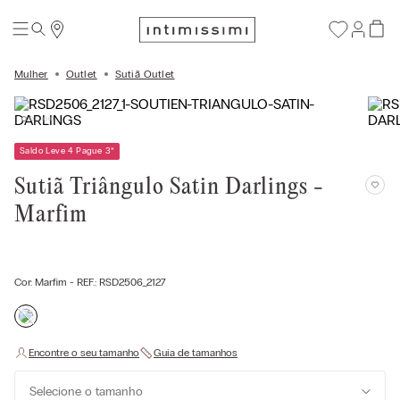
Mulher
Outlet
Sutiã Outlet
Saldo Leve 4 Pague 3
*
Sutiã Triângulo Satin Darlings -
Marfim
Cor:
Marfim
- REF.:
RSD2506_2127
Selecione o tamanho