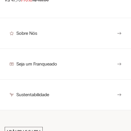
R$
47
,
70
(-
70%
)
R$
159
,
00
Sobre Nós
Seja um Franqueado
Sustentabilidade