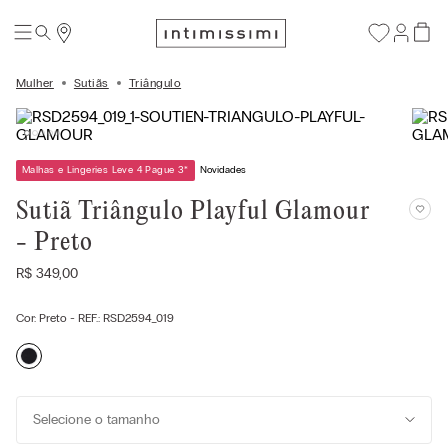
Mulher
Sutiãs
Triângulo
Malhas e Lingeries Leve 4 Pague 3
*
Novidades
Sutiã Triângulo Playful Glamour
- Preto
R$
349
,
00
Cor:
Preto
- REF.:
RSD2594_019
Selecione o tamanho