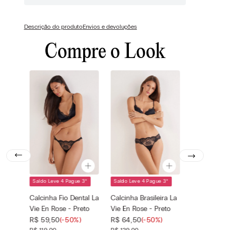
Descrição do produto
Envios e devoluções
Compre o Look
Saldo Leve 4 Pague 3
*
Saldo Leve 4 Pague 3
*
Cor selecionada
Cor selecionada
Preto - 019 -
Preto - 019 -
Calcinha Fio Dental La
Calcinha Brasileira La
Nero
Nero
Vie En Rose - Preto
Vie En Rose - Preto
Tamanho
Tamanho
—
—
R$
59
,
50
(-
50%
)
R$
64
,
50
(-
50%
)
selecionado
selecionado