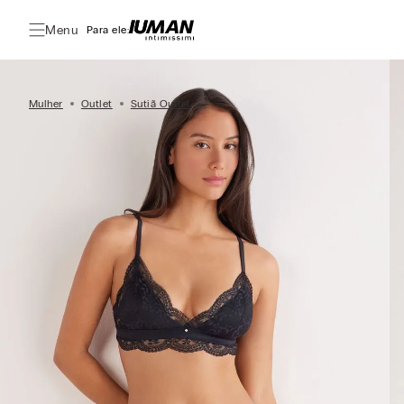
Menu
Para ele:
Mulher
Outlet
Sutiã Outlet