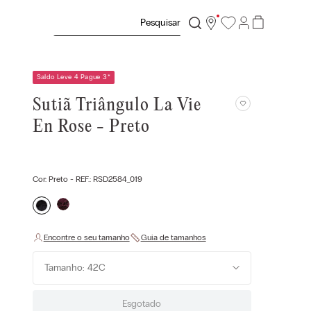
Pesquisar
Saldo Leve 4 Pague 3
*
Sutiã Triângulo La Vie
En Rose - Preto
Cor:
Preto
- REF.:
RSD2584_019
Tamanho: 42C
Esgotado