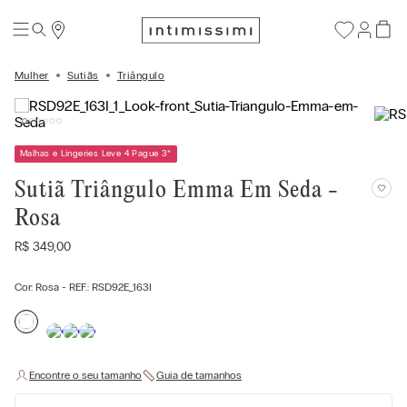
Mulher
Sutiãs
Triângulo
Malhas e Lingeries Leve 4 Pague 3
*
Sutiã Triângulo Emma Em Seda -
Rosa
R$
349
,
00
Cor:
Rosa
- REF.:
RSD92E_163I