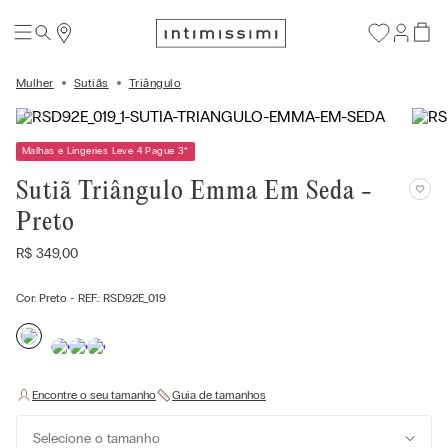
Mulher
Sutiãs
Triângulo
Malhas e Lingeries Leve 4 Pague 3
*
Sutiã Triângulo Emma Em Seda -
Preto
R$
349
,
00
Cor:
Preto
- REF.:
RSD92E_019
Selecione o tamanho