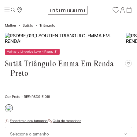
Mulher
Sutiãs
Triângulo
Malhas e Lingeries Leve 4 Pague 3
*
Sutiã Triângulo Emma Em Renda
- Preto
Cor:
Preto
- REF.:
RSD91E_019
Selecione o tamanho