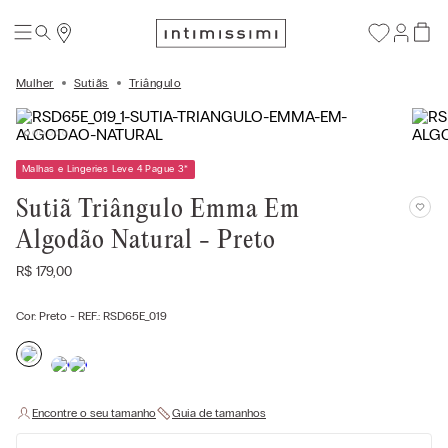
Mulher
Sutiãs
Triângulo
Malhas e Lingeries Leve 4 Pague 3
*
Sutiã Triângulo Emma Em
Algodão Natural - Preto
R$
179
,
00
Cor:
Preto
- REF.:
RSD65E_019