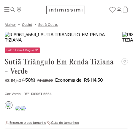
Mulher
Outlet
Sutiã Outlet
Saldo Leve 4 Pague 3
*
Sutiã Triângulo Em Renda Tiziana
- Verde
(-
50%
)
Economia de
R$
114
,
50
R$
114
,
50
R$
229
,
00
Cor:
Verde
- REF.:
RIS96T_5554