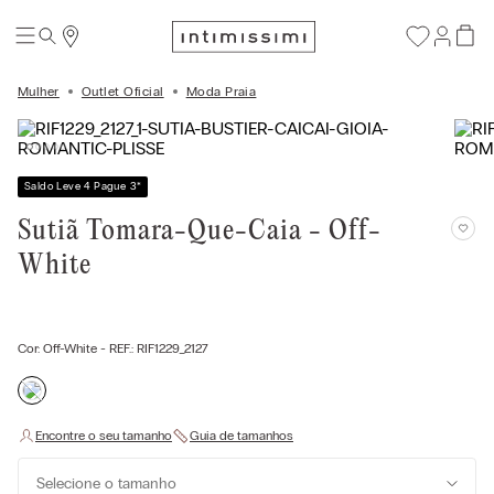
Mulher
Outlet Oficial
Moda Praia
Saldo Leve 4 Pague 3
*
Sutiã Tomara-Que-Caia - Off-
White
Cor:
Off-White
- REF.:
RIF1229_2127
Selecione o tamanho