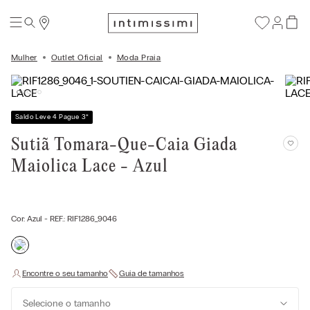
Mulher
Outlet Oficial
Moda Praia
Saldo Leve 4 Pague 3
*
Sutiã Tomara-Que-Caia Giada
Maiolica Lace - Azul
Cor:
Azul
- REF.:
RIF1286_9046
Selecione o tamanho