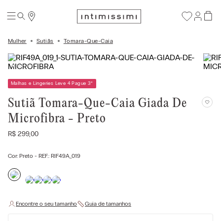
Mulher
Sutiãs
Tomara-Que-Caia
Malhas e Lingeries Leve 4 Pague 3
*
Sutiã Tomara-Que-Caia Giada De
Microfibra - Preto
R$
299
,
00
Cor:
Preto
- REF.:
RIF49A_019