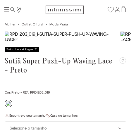
Mulher
Outlet Oficial
Moda Praia
Saldo Leve 4 Pague 3
*
Sutiã Super Push-Up Waving Lace
- Preto
Cor:
Preto
- REF.:
RPD1203_019
Selecione o tamanho