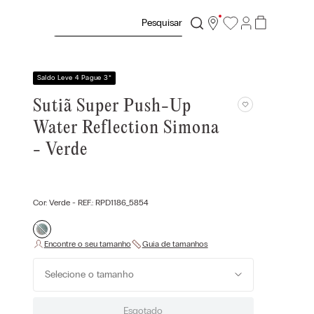
Pesquisar
Saldo Leve 4 Pague 3
*
Sutiã Super Push-Up
Water Reflection Simona
- Verde
Cor:
Verde
- REF.:
RPD1186_5854
Selecione o tamanho
Esgotado