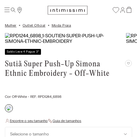
Mulher
Outlet Oficial
Moda Praia
Saldo Leve 4 Pague 3
*
Sutiã Super Push-Up Simona
Ethnic Embroidery - Off-White
Cor:
Off-White
- REF.:
RPD1244_6898
Selecione o tamanho