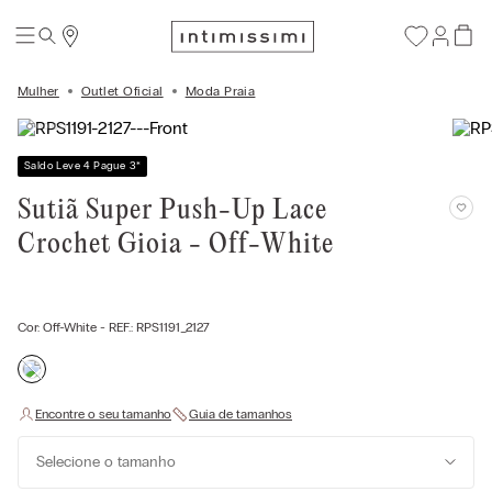
Mulher
Outlet Oficial
Moda Praia
Saldo Leve 4 Pague 3
*
Sutiã Super Push-Up Lace
Crochet Gioia - Off-White
Cor:
Off-White
- REF.:
RPS1191_2127
Selecione o tamanho