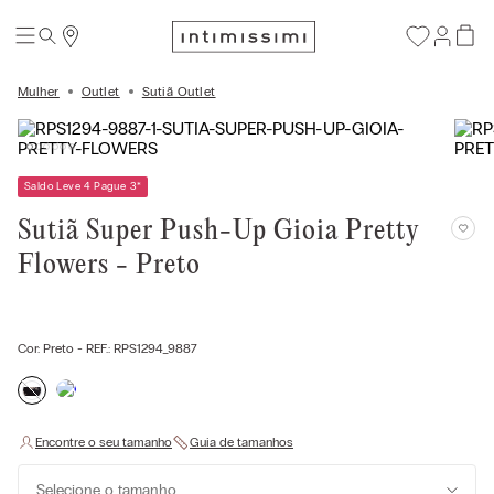
Mulher
Outlet
Sutiã Outlet
Saldo Leve 4 Pague 3
*
Sutiã Super Push-Up Gioia Pretty
Flowers - Preto
Cor:
Preto
- REF.:
RPS1294_9887
Selecione o tamanho