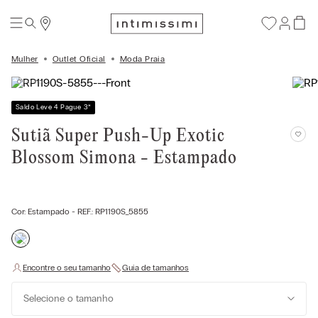
Mulher
Outlet Oficial
Moda Praia
Saldo Leve 4 Pague 3
*
Sutiã Super Push-Up Exotic
Blossom Simona - Estampado
Cor:
Estampado
- REF.:
RP1190S_5855
Selecione o tamanho