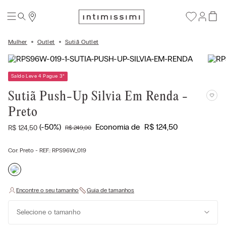
Mulher
Outlet
Sutiã Outlet
Saldo Leve 4 Pague 3
*
Sutiã Push-Up Silvia Em Renda -
Preto
(-
50%
)
Economia de
R$
124
,
50
R$
124
,
50
R$
249
,
00
Cor:
Preto
- REF.:
RPS96W_019
Selecione o tamanho