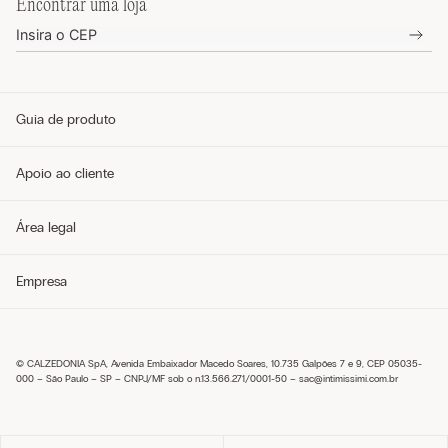
Encontrar uma loja
Guia de produto
Guia de tamanhos
Apoio ao cliente
Guia de modelos
Guia de Tecidos
Cuidados com o produto
Telefone e WhatsApp (11) 4765-3745
Área legal
Envie um e-mail pelo formulário
Meus pedidos
Perguntas frequentes
Política de privacidade
Empresa
Entregas
Política de cookies
Trocas e Devoluções
Envie um e-mail pelo formulário
Pagamentos
Condições de venda
Sobre nós
Política de troca
Seja um franqueado
Trabalhe conosco
© CALZEDONIA SpA, Avenida Embaixador Macedo Soares, 10.735 Galpões 7 e 9, CEP 05035-
Encontre uma loja
000 – São Paulo – SP – CNPJ/MF sob o n.13.566.271/0001-50 –
sac@intimissimi.com.br