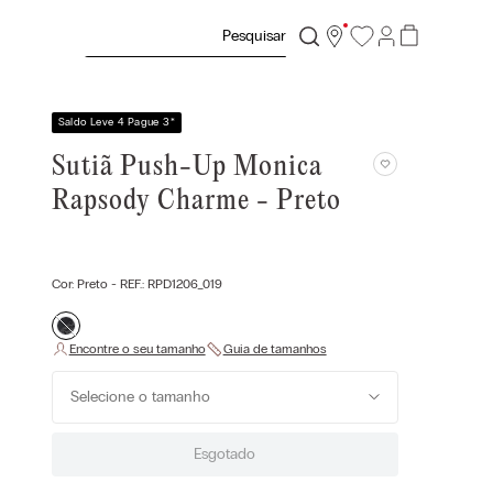
Pesquisar
Saldo Leve 4 Pague 3
*
Sutiã Push-Up Monica
Rapsody Charme - Preto
Cor:
Preto
- REF.:
RPD1206_019
Selecione o tamanho
Esgotado