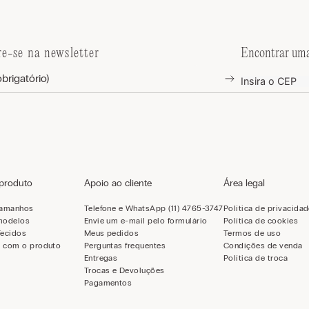
re-se na newsletter
Encontrar uma
 produto
Apoio ao cliente
Área legal
tamanhos
Telefone e WhatsApp (11) 4765-3747
Política de privacida
modelos
Envie um e-mail pelo formulário
Política de cookies
Tecidos
Meus pedidos
Termos de uso
 com o produto
Perguntas frequentes
Condições de venda
Entregas
Política de troca
Trocas e Devoluções
Pagamentos