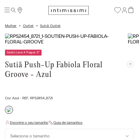
Mulher
Outlet
Sutiã Outlet
Saldo Leve 4 Pague 3
*
Sutiã Push-Up Fabiola Floral
Groove - Azul
Cor:
Azul
- REF.:
RPS2454_872I
Selecione o tamanho