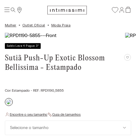
Mulher
Outlet Oficial
Moda Praia
Saldo Leve 4 Pague 3
*
Sutiã Push-Up Exotic Blossom
Bellissima - Estampado
Cor:
Estampado
- REF.:
RPD1190_5855
Selecione o tamanho