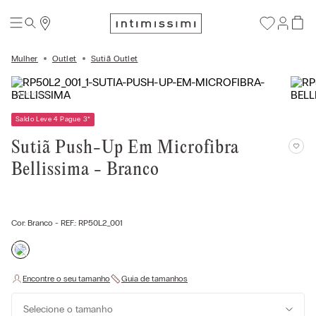
Mulher
Outlet
Sutiã Outlet
Saldo Leve 4 Pague 3
*
Sutiã Push-Up Em Microfibra
Bellissima - Branco
Cor:
Branco
- REF.:
RP50L2_001
Selecione o tamanho