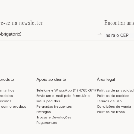
re-se na newsletter
Encontrar uma
 produto
Apoio ao cliente
Área legal
tamanhos
Telefone e WhatsApp (11) 4765-3747
Política de privacida
modelos
Envie um e-mail pelo formulário
Política de cookies
Tecidos
Meus pedidos
Termos de uso
 com o produto
Perguntas frequentes
Condições de venda
Entregas
Política de troca
Trocas e Devoluções
Pagamentos