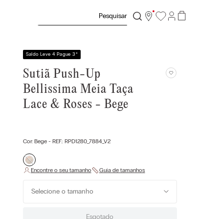
Pesquisar
Saldo Leve 4 Pague 3
*
Sutiã Push-Up
Bellissima Meia Taça
Lace & Roses - Bege
Cor:
Bege
- REF.:
RPD1280_7884_V2
Selecione o tamanho
Esgotado