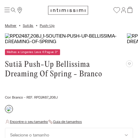
Mulher
Sutiãs
Push-Up
Malhas e Lingeries Leve 4 Pague 3
*
Sutiã Push-Up Bellissima
Dreaming Of Spring - Branco
Cor:
Branco
- REF.:
RPD2487_208J
Selecione o tamanho