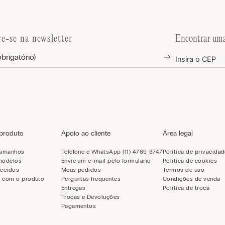
re-se na newsletter
Encontrar uma
 produto
Apoio ao cliente
Área legal
tamanhos
Telefone e WhatsApp (11) 4765-3747
Política de privacida
modelos
Envie um e-mail pelo formulário
Política de cookies
Tecidos
Meus pedidos
Termos de uso
 com o produto
Perguntas frequentes
Condições de venda
Entregas
Política de troca
Trocas e Devoluções
Pagamentos