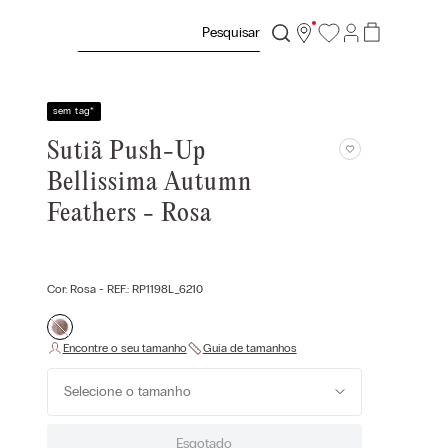
Pesquisar
sem tag
*
Sutiã Push-Up
Bellissima Autumn
Feathers - Rosa
Cor:
Rosa
- REF.:
RP1198L_6210
Selecione o tamanho
Esgotado