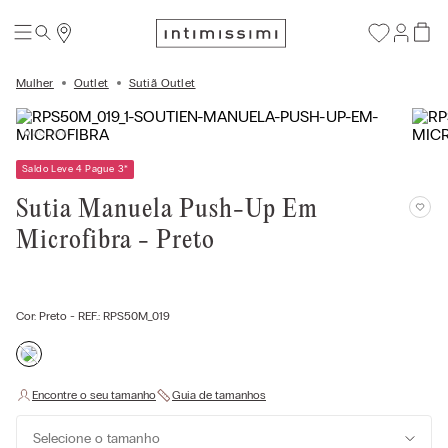
Mulher
Outlet
Sutiã Outlet
Saldo Leve 4 Pague 3
*
Sutia Manuela Push-Up Em
Microfibra - Preto
Cor:
Preto
- REF.:
RPS50M_019
Selecione o tamanho