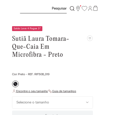
Pesquisar
Saldo Leve 4 Pague 3
*
Sutiã Laura Tomara-
Que-Caia Em
Microfibra - Preto
Cor:
Preto
- REF.:
RIF50B_019
Selecione o tamanho