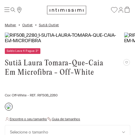
Mulher
Outlet
Sutiã Outlet
Saldo Leve 4 Pague 3
*
Sutiã Laura Tomara-Que-Caia
Em Microfibra - Off-White
Cor:
Off-White
- REF.:
RIF50B_2280
Selecione o tamanho