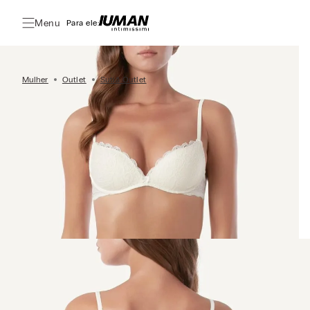
Menu
Para ele:
Mulher
Outlet
Sutiã Outlet