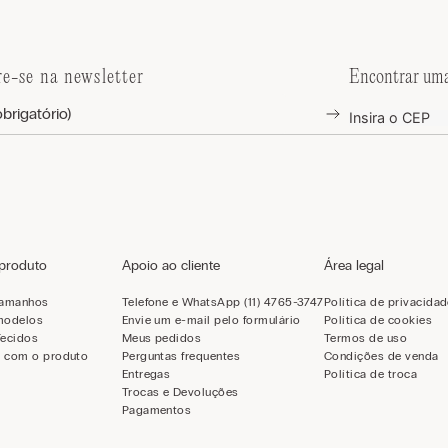
re-se na newsletter
Encontrar uma
 produto
Apoio ao cliente
Área legal
tamanhos
Telefone e WhatsApp (11) 4765-3747
Política de privacida
modelos
Envie um e-mail pelo formulário
Política de cookies
Tecidos
Meus pedidos
Termos de uso
 com o produto
Perguntas frequentes
Condições de venda
Entregas
Política de troca
Trocas e Devoluções
Pagamentos