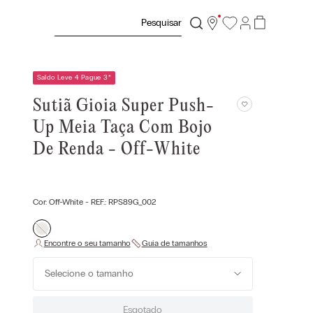
Pesquisar
Saldo Leve 4 Pague 3
*
Sutiã Gioia Super Push-
Up Meia Taça Com Bojo
De Renda - Off-White
Cor:
Off-White
- REF.:
RPS89G_002
Selecione o tamanho
Esgotado