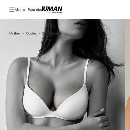
Menu
Para ele:
Mulher
Outlet
Sutiã Outlet