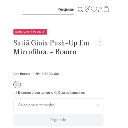
Pesquisar
Saldo Leve 4 Pague 3
*
Sutiã Gioia Push-Up Em
Microfibra. - Branco
Cor:
Branco
- REF.:
RPS50C_001
Selecione o tamanho
Esgotado