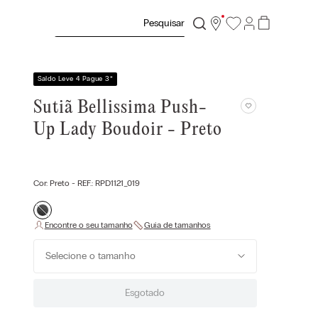
Pesquisar
Saldo Leve 4 Pague 3
*
Sutiã Bellissima Push-
Up Lady Boudoir - Preto
Cor:
Preto
- REF.:
RPD1121_019
Selecione o tamanho
Esgotado