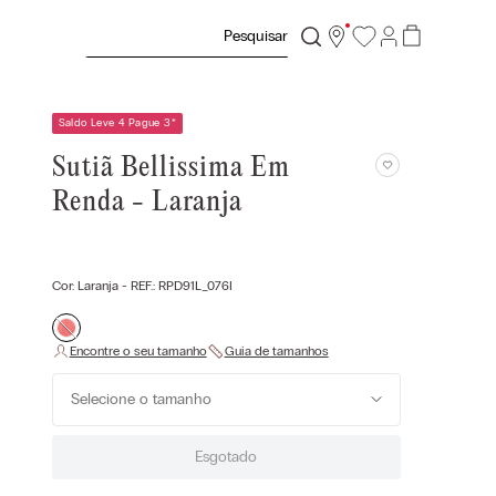
Pesquisar
Saldo Leve 4 Pague 3
*
Sutiã Bellissima Em
Renda - Laranja
Cor:
Laranja
- REF.:
RPD91L_076I
Selecione o tamanho
Esgotado