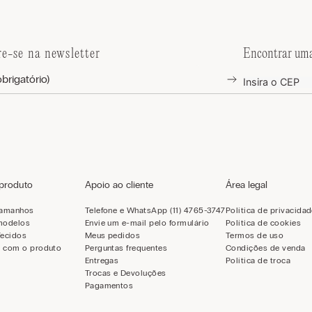
re-se na newsletter
Encontrar uma
 produto
Apoio ao cliente
Área legal
tamanhos
Telefone e WhatsApp (11) 4765-3747
Política de privacida
modelos
Envie um e-mail pelo formulário
Política de cookies
Tecidos
Meus pedidos
Termos de uso
 com o produto
Perguntas frequentes
Condições de venda
Entregas
Política de troca
Trocas e Devoluções
Pagamentos