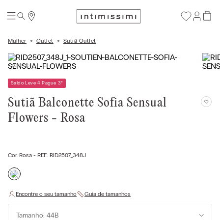
Mulher
Outlet
Sutiã Outlet
Saldo Leve 4 Pague 3
*
Sutiã Balconette Sofia Sensual
Flowers - Rosa
Cor:
Rosa
- REF.:
RID2507_348J
Tamanho: 44B