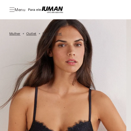
Menu
Para ele:
Mulher
Outlet
Sutiã Outlet