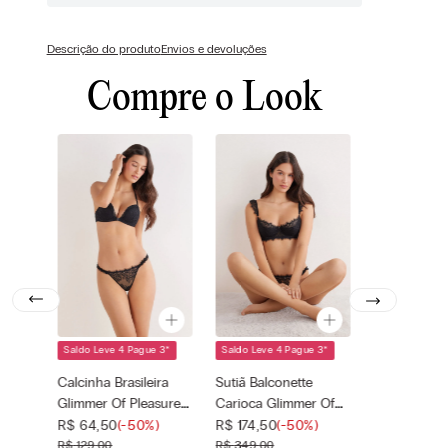
Descrição do produto
Envios e devoluções
Compre o Look
Saldo Leve 4 Pague 3
*
Saldo Leve 4 Pague 3
*
Cor selecionada
Cor selecionada
Preto - 019 -
Preto - 019 -
Calcinha Brasileira
Sutiã Balconette
Nero
Nero
Glimmer Of Pleasure -
Carioca Glimmer Of
Tamanho
Tamanho
—
Preto
Pleasure - Preto
—
R$
64
,
50
(-
50%
)
R$
174
,
50
(-
50%
)
selecionado
selecionado
R$
129
,
00
R$
349
,
00