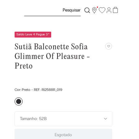
Pesquisar
Saldo Leve 4 Pague 3
*
Sutiã Balconette Sofia
Glimmer Of Pleasure -
Preto
Cor:
Preto
- REF.:
RI2588R_019
Tamanho: 52B
Esgotado