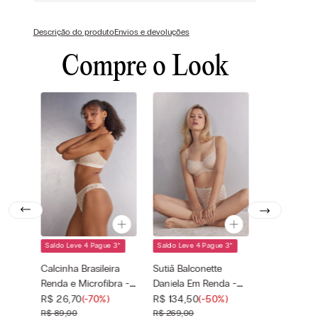
Descrição do produto
Envios e devoluções
Compre o Look
Saldo Leve 4 Pague 3
*
Saldo Leve 4 Pague 3
*
Cor selecionada
Cor selecionada
Off-White -
Off-White -
Calcinha Brasileira
Sutiã Balconette
2280 - Seta
2280 - Seta
Renda e Microfibra -
Daniela Em Renda -
Tamanho
Tamanho
Off-White
Off-White
—
—
R$
26
,
70
(-
70%
)
R$
134
,
50
(-
50%
)
selecionado
selecionado
R$
89
,
00
R$
269
,
00