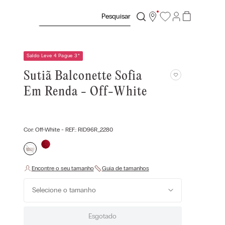
Pesquisar
Saldo Leve 4 Pague 3
*
Sutiã Balconette Sofia
Em Renda - Off-White
Cor:
Off-White
- REF.:
RID96R_2280
Selecione o tamanho
Esgotado