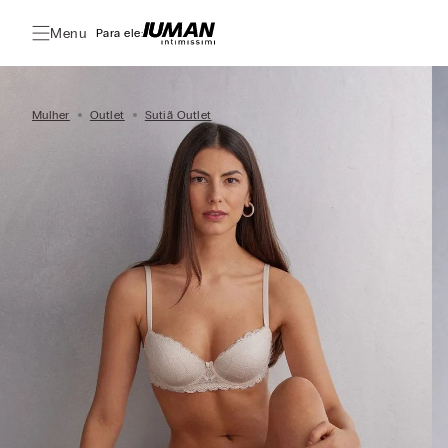
Menu
Para ele:
Mulher
Outlet
Sutiã Outlet