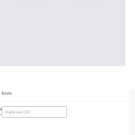
Envio
te
e