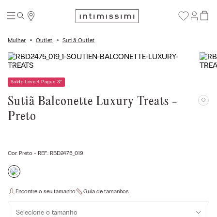
Mulher
Outlet
Sutiã Outlet
Saldo Leve 4 Pague 3
*
Sutiã Balconette Luxury Treats -
Preto
Cor:
Preto
- REF.:
RBD2475_019
Selecione o tamanho