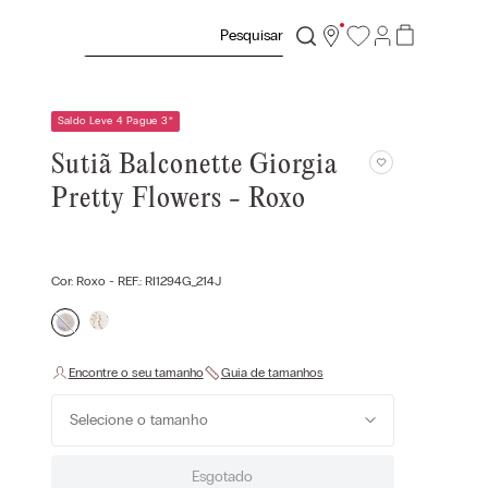
Pesquisar
Saldo Leve 4 Pague 3
*
Sutiã Balconette Giorgia
Pretty Flowers - Roxo
Cor:
Roxo
- REF.:
RI1294G_214J
Selecione o tamanho
Esgotado