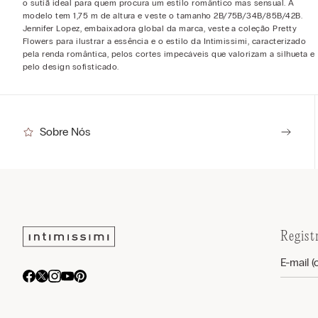
o sutiã ideal para quem procura um estilo romântico mas sensual. A
modelo tem 1,75 m de altura e veste o tamanho 2B/75B/34B/85B/42B.
Jennifer Lopez, embaixadora global da marca, veste a coleção Pretty
Flowers para ilustrar a essência e o estilo da Intimissimi, caracterizado
pela renda romântica, pelos cortes impecáveis que valorizam a silhueta e
pelo design sofisticado.
Sobre Nós
Regist