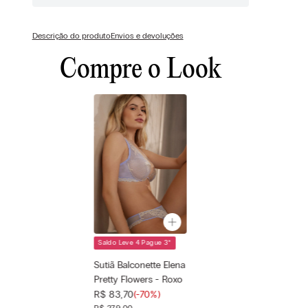
Descrição do produto
Envios e devoluções
Compre o Look
Saldo Leve 4 Pague 3
*
Cor selecionada
Roxo - 214j -
Sutiã Balconette Elena
Sweet
Pretty Flowers - Roxo
Lavender/Ivor
R$
83
,
70
(-
70%
)
Tamanho
—