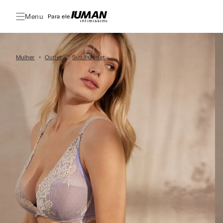
Menu
Para ele:
Mulher
Outlet
Sutiã Outlet