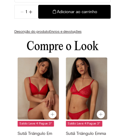
－
＋
Adicionar ao carrinho
Descrição do produto
Envios e devoluções
Compre o Look
Saldo Leve 4 Pague 3
*
Saldo Leve 4 Pague 3
*
Cor selecionada
Cor selecionada
Vermelho - 077i
Vermelho - 077i
Sutiã Triângulo Em
Sutiã Triângulo Emma