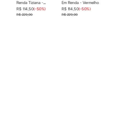
- Lipstick Red
- Lipstick Red
Renda Tiziana -
Em Renda - Vermelho
Tamanho
Tamanho
—
—
Vermelho
R$
114
,
50
(-
50%
)
R$
114
,
50
(-
50%
)
selecionado
selecionado
R$
229
,
00
R$
229
,
00
44B
42B
44B
42B
46B
46B