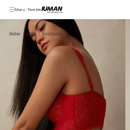
Menu
Para ele:
Mulher
Outlet
Sutiã Outlet