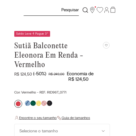
Pesquisar
Saldo Leve 4 Pague 3
*
Sutiã Balconette
Eleonora Em Renda -
Vermelho
(-
50%
)
Economia de
R$
124
,
50
R$
249
,
00
R$
124
,
50
Cor:
Vermelho
- REF.:
RID96T_077I
Selecione o tamanho