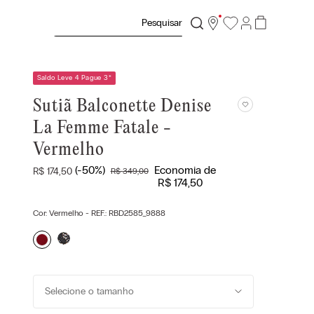
Pesquisar
Saldo Leve 4 Pague 3
*
Sutiã Balconette Denise
La Femme Fatale -
Vermelho
(-
50%
)
Economia de
R$
174
,
50
R$
349
,
00
R$
174
,
50
Cor:
Vermelho
- REF.:
RBD2585_9888
Selecione o tamanho