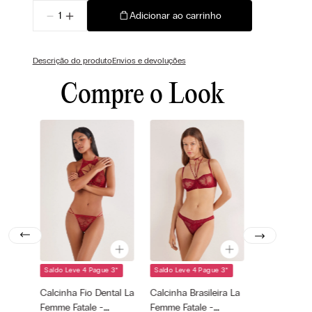
－
＋
Adicionar ao carrinho
Descrição do produto
Envios e devoluções
Compre o Look
Saldo Leve 4 Pague 3
*
Saldo Leve 4 Pague 3
*
Cor selecionada
Cor selecionada
Vermelho -
Vermelho -
Calcinha Fio Dental La
Calcinha Brasileira La
9888 -
9888 -
Femme Fatale -
Femme Fatale -