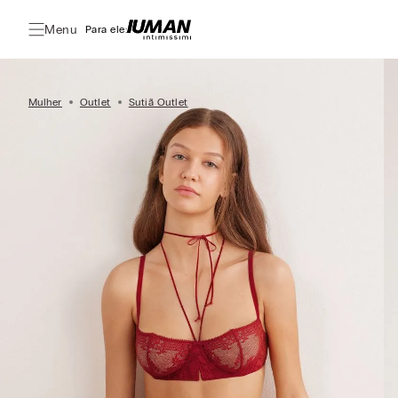
Menu
Para ele:
Mulher
Outlet
Sutiã Outlet