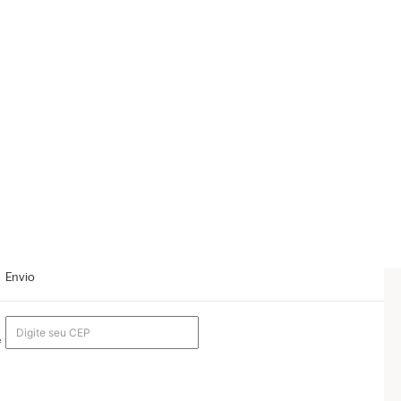
Envio
m
e