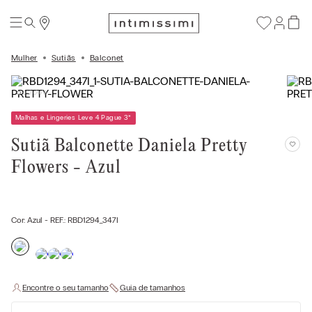
Mulher
Sutiãs
Balconet
Malhas e Lingeries Leve 4 Pague 3
*
Sutiã Balconette Daniela Pretty
Flowers - Azul
Cor:
Azul
- REF.:
RBD1294_347I