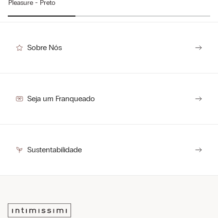
Pleasure - Preto
R$
64
,
50
(-
50%
)
R$
129
,
00
Sobre Nós
Seja um Franqueado
Sustentabilidade