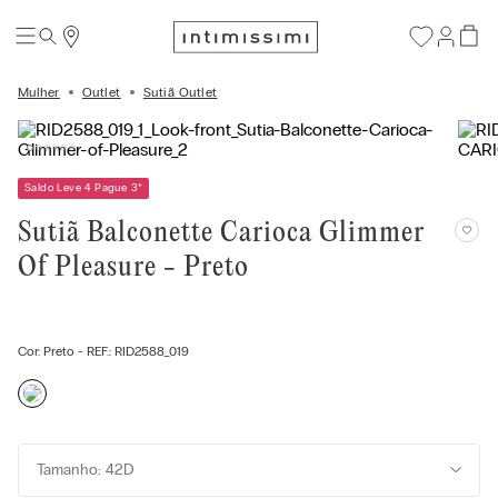
Mulher
Outlet
Sutiã Outlet
Saldo Leve 4 Pague 3
*
Sutiã Balconette Carioca Glimmer
Of Pleasure - Preto
Cor:
Preto
- REF.:
RID2588_019
Tamanho: 42D