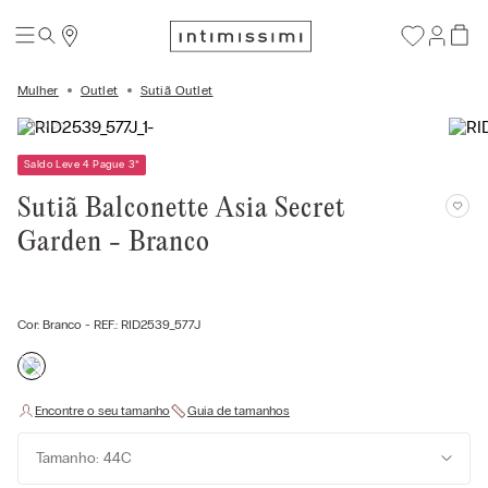
Mulher
Outlet
Sutiã Outlet
Saldo Leve 4 Pague 3
*
Sutiã Balconette Asia Secret
Garden - Branco
Cor:
Branco
- REF.:
RID2539_577J
Tamanho: 44C