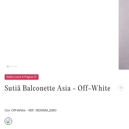
Saldo Leve 4 Pague 3
*
Sutiã Balconette Asia - Off-White
Cor:
Off-White
- REF.:
RID96M_2280