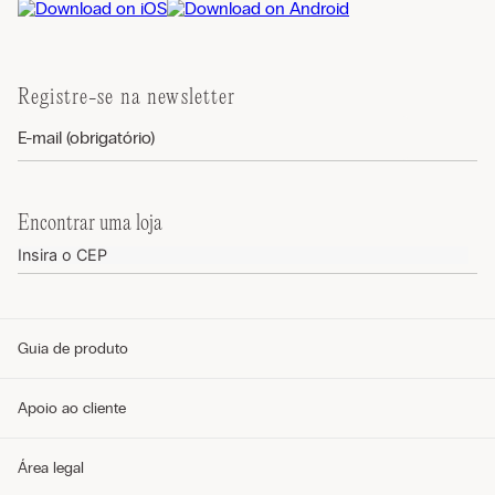
Registre-se na newsletter
Encontrar uma loja
Guia de produto
Guia de tamanhos
Apoio ao cliente
Guia de modelos
Guia de Tecidos
Cuidados com o produto
Telefone e WhatsApp (11) 4765-3745
Área legal
Envie um e-mail pelo formulário
Meus pedidos