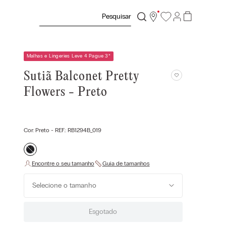
Pesquisar
Malhas e Lingeries Leve 4 Pague 3
*
Sutiã Balconet Pretty
Flowers - Preto
Cor:
Preto
- REF.:
RB1294B_019
Selecione o tamanho
Esgotado