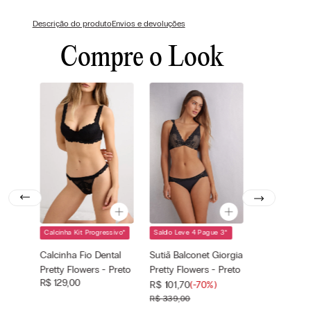
Descrição do produto
Envios e devoluções
Compre o Look
Calcinha Kit Progressivo
*
Saldo Leve 4 Pague 3
*
Cor selecionada
Cor selecionada
Preto - 019 -
Preto - 019 -
Calcinha Fio Dental
Sutiã Balconet Giorgia
Nero
Nero
Pretty Flowers - Preto
Pretty Flowers - Preto
Tamanho
Tamanho
R$
129
,
00
—
—
R$
101
,
70
(-
70%
)
selecionado
selecionado
R$
339
,
00